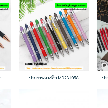
9
ปากกาพลาสติก MD231058
ปา