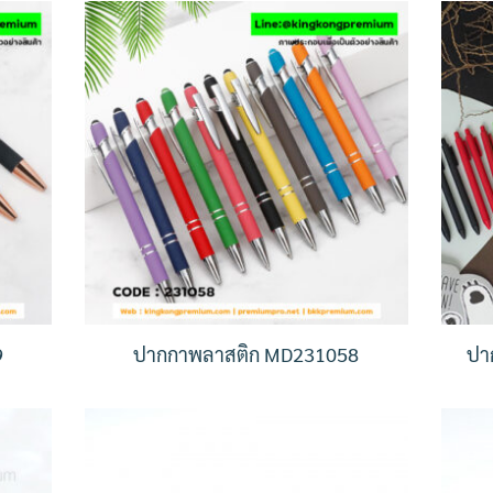
9
ปากกาพลาสติก MD231058
ปา