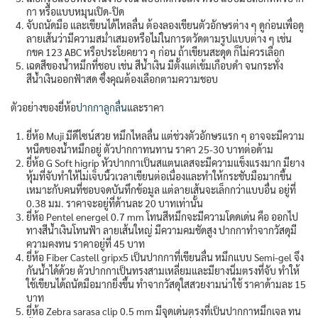
กา หรือแบบหมุนเปิด-ปิด
จับถนัดมือ และเขียนได้ไหลลื่น ต้องลองเขียนตัวอักษรต่าง ๆ ดูก่อนเพื่อดู
ลายเส้นว่ามีความสม่ำเสมอหรือไม่ในการตวัดตามรูปแบบต่าง ๆ เช่น
กขค 123 ABC หรือประโยคยาว ๆ ก่อน ถ้าเขียนสะดุด ก็ไม่ควรเลือก
เฉดสีของน้ำหมึกที่ชอบ เช่น สีน้ำเงิน มีตั้งแต่เข้มเกือบดำ จนกระทั่ง
สีน้ำเงินออกฟ้าสด ซึ่งคุณต้องเลือกตามความชอบ
ตัวอย่างของยี่ห้อ
ปากกาลูกลื่น
และราคา
ยี่ห้อ Muji มีดีไซน์สวย หมึกไหลลื่น แต่ช่วงตัวอักษรแรก ๆ อาจจะมีความ
หนืดของน้ำหมึกอยู่ ตัวปากกาทนทาน ราคา 25-30 บาทต่อด้าม
ยี่ห้อ G Soft higrip หัวปากกาเป็นสแตนเลสจะมีความแข็งแรงมาก มียาง
หุ้มที่จับทำให้ไม่เจ็บนิ้วเวลาเขียนต่อเนื่องและทำให้กระชับมือมากขึ้น
เหมาะกับคนที่ชอบจดบันทึกข้อมูล แต่ลายเส้นจะเล็กกว่าแบบอื่น อยู่ที่
0.38 มม. ราคาจะอยู่ที่ด้านละ 20 บาทเท่านั้น
ยี่ห้อ Pentel energel 0.7 mm โทนสีหมึกจะมีความโดดเด่น คือ ออกไป
ทางสีน้ำเงินโทนฟ้า ลายเส้นใหญ่ มีความคมชัดสูง ปากกาทำจากวัสดุมี
ความคงทน ราคาอยู่ที่ 45 บาท
ยี่ห้อ Fiber Castell gripx5 เป็นปากกาที่เขียนลื่น หมึกแบบ Semi-gel จึง
กันน้ำได้ด้วย ตัวปากกาเป็นทรงสามเหลี่ยมและมียางนิ่มตรงที่จับ ทำให้
ใช้เขียนได้ถนัดมือมากยิ่งขึ้น ทำจากวัสดุใสสวยงามน่าใช้ ราคาด้ามละ 15
บาท
ยี่ห้อ Zebra sarasa clip 0.5 mm มีจุดเด่นตรงที่เป็นปากกาหมึกเจล ทน