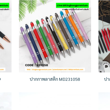
9
ปากกาพลาสติก MD231058
ปา