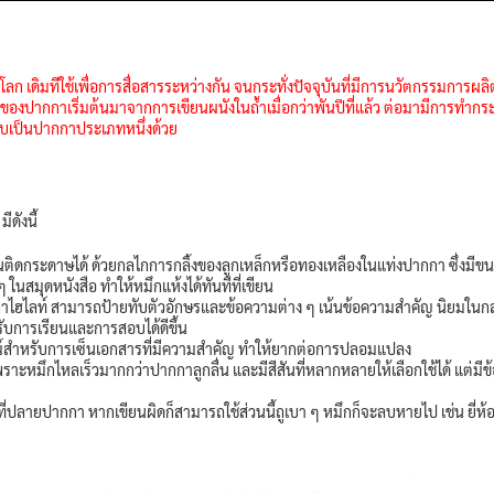
โลก เดิมทีใช้เพื่อการสื่อสารระหว่างกัน จนกระทั่งปัจจุบันที่มีการนวัตกรรมการ
ปากกาเริ่มต้นมาจากการเขียนผนังในถ้ำเมื่อกว่าพันปีที่แล้ว ต่อมามีการทำกระ
ก็นับเป็นปากกาประเภทหนึ่งด้วย
ีดังนี้
ติดกระดาษได้ ด้วยกลไกการกลิ้งของลูกเหล็กหรือทองเหลืองในแท่งปากกา ซึ่งม
นสมุดหนังสือ ทำให้หมึกแห้งได้ทันทีที่เขียน
กกาไฮไลท์ สามารถป้ายทับตัวอักษรและข้อความต่าง ๆ เน้นข้อความสำคัญ นิยมในกลุ
รับการเรียนและการสอบได้ดีขึ้น
ษณ์สำหรับการเซ็นเอกสารที่มีความสำคัญ ทำให้ยากต่อการปลอมแปลง
าะหมึกไหลเร็วมากกว่าปากกาลูกลื่น และมีสีสันที่หลากหลายให้เลือกใช้ได้ แต่ม
ี่ปลายปากกา หากเขียนผิดก็สามารถใช้ส่วนนี้ถูเบา ๆ หมึกก็จะลบหายไป เช่น ยี่ห้อ