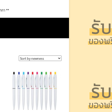
ากกา **