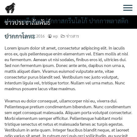
Skip
to
content
ปากกาพรีเมี่ยม ปากกาสกรีนโลโก้ ปากกาพลาสติก
ข่าวประชาสัมพันธ์
ปากกาโลหะ
September 15, 2016
wp
ข่าวสาร
Lorem ipsum dolor sit amet, consectetur adipiscing elit. In iaculis
eros ex, quis pellentesque enim elementum vel. Etiam mollis at nisl
eu fermentum. Aenean ut nisi sodales, finibus eros id, ultricies dui.
Sed non fermentum ipsum. Donec ante ante, dapibus non urna a,
mattis aliquet diam. Vivamus euismod vulputate ante, vitae
consectetur purus blandit sed. Vestibulum nec justo volutpat,
interdum ligula vel, tristique tortor. Nullam vel urna metus. Nunc
maximus posuere lacus vitae maximus.
Vivamus eu dolor consequat, ullamcorper nisi eu, viverra dui.
Pellentesque pretium condimentum bibendum. Nunc condimentum
sem eget consequat malesuada. Aliquam porta volutpat consectetur.
Morbi elementum semper efficitur. Pellentesque habitant morbi
tristique senectus et netus et malesuada fames ac turpis egestas.
Vestibulum in ante quam. Integer faucibus blandit neque, at laoreet
odio varius sit amet. In rutrum orci quis orci sollicitudin, eu suscipit